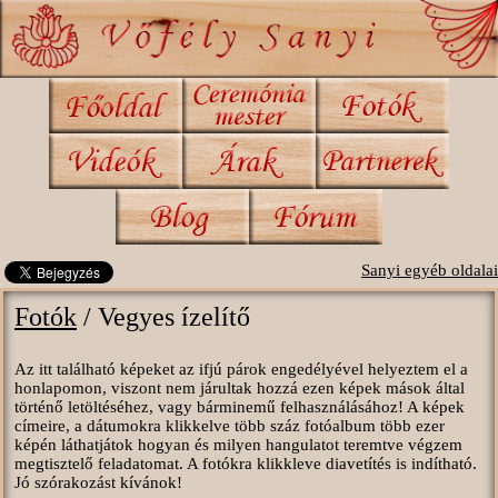
Sanyi egyéb oldalai
Fotók
/ Vegyes ízelítő
Az itt található képeket az ifjú párok engedélyével helyeztem el a
honlapomon, viszont nem járultak hozzá ezen képek mások által
történő letöltéséhez, vagy bárminemű felhasználásához! A képek
címeire, a dátumokra klikkelve több száz fotóalbum több ezer
képén láthatjátok hogyan és milyen hangulatot teremtve végzem
megtisztelő feladatomat. A fotókra klikkleve diavetítés is indítható.
Jó szórakozást kívánok!