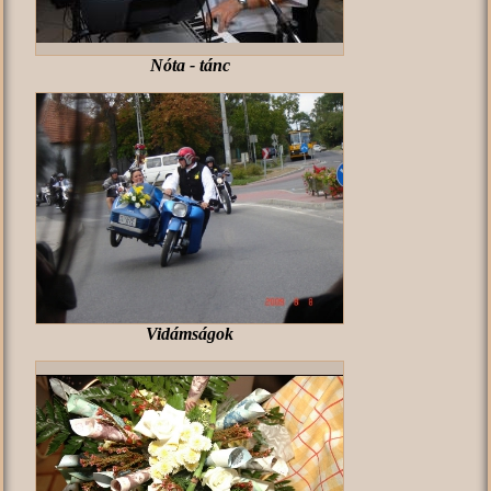
Nóta - tánc
Vidámságok