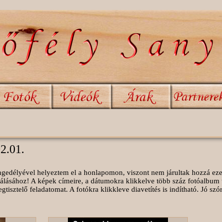
02.01.
 engedélyével helyeztem el a honlapomon, viszont nem járultak hozzá ez
álásához! A képek címeire, a dátumokra klikkelve több száz fotóalbum 
isztelő feladatomat. A fotókra klikkleve diavetítés is indítható. Jó sz