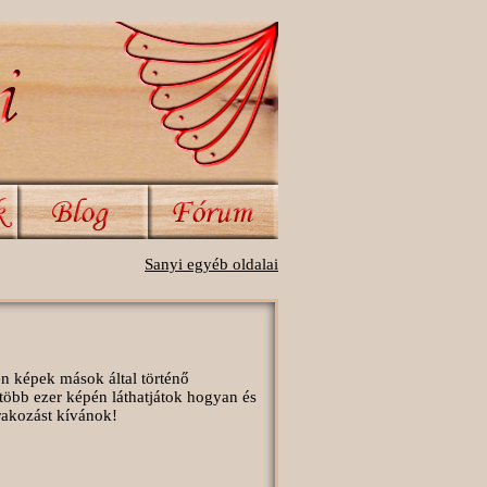
Sanyi egyéb oldalai
en képek mások által történő
több ezer képén láthatjátok hogyan és
órakozást kívánok!