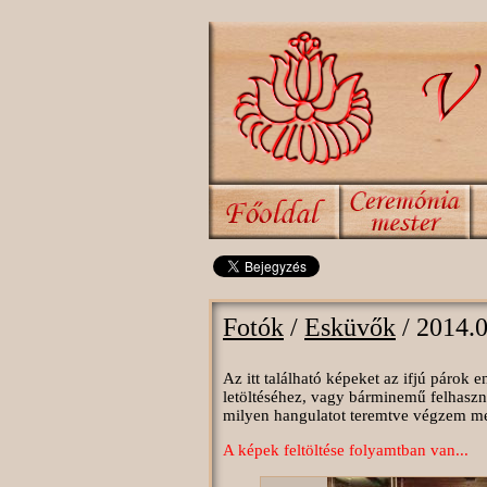
Fotók
/
Esküvők
/ 2014.
Az itt található képeket az ifjú párok
letöltéséhez, vagy bárminemű felhaszn
milyen hangulatot teremtve végzem megt
A képek feltöltése folyamtban van...