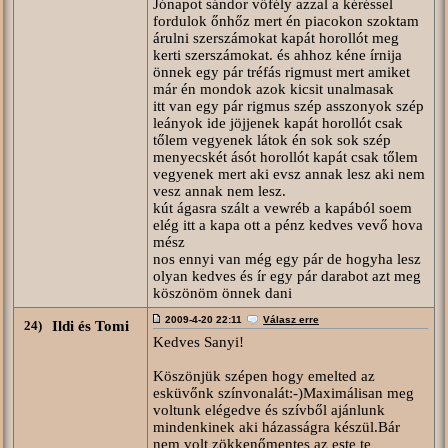
Jónapot sándor vőfély azzal a kéréssel
fordulok őnhőz mert én piacokon szoktam
árulni szerszámokat kapát horollót meg
kerti szerszámokat. és ahhoz kéne írnija
önnek egy pár tréfás rigmust mert amiket
már én mondok azok kicsit unalmasak
itt van egy pár rigmus szép asszonyok szép
leányok ide jöjjenek kapát horollót csak
tőlem vegyenek látok én sok sok szép
menyecskét ásót horollót kapát csak tőlem
vegyenek mert aki evsz annak lesz aki nem
vesz annak nem lesz.
kút ágasra szált a vewréb a kapából soem
elég itt a kapa ott a pénz kedves vevő hova
mész
nos ennyi van még egy pár de hogyha lesz
olyan kedves és ír egy pár darabot azt meg
köszönöm önnek dani
2009-4-20 22:11
Válasz erre
24)
Ildi és Tomi
Kedves Sanyi!
Köszönjük szépen hogy emelted az
esküvőnk színvonalát:-)Maximálisan meg
voltunk elégedve és szívből ajánlunk
mindenkinek aki házasságra készül.Bár
nem volt zökkenőmentes az este te