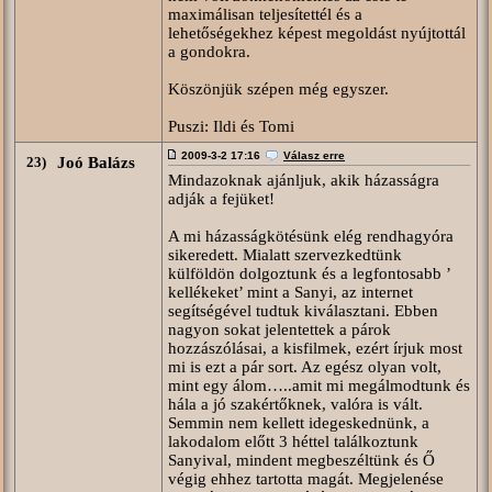
maximálisan teljesítettél és a
lehetőségekhez képest megoldást nyújtottál
a gondokra.
Köszönjük szépen még egyszer.
Puszi: Ildi és Tomi
2009-3-2 17:16
Válasz erre
23)
Joó Balázs
Mindazoknak ajánljuk, akik házasságra
adják a fejüket!
A mi házasságkötésünk elég rendhagyóra
sikeredett. Mialatt szervezkedtünk
külföldön dolgoztunk és a legfontosabb ’
kellékeket’ mint a Sanyi, az internet
segítségével tudtuk kiválasztani. Ebben
nagyon sokat jelentettek a párok
hozzászólásai, a kisfilmek, ezért írjuk most
mi is ezt a pár sort. Az egész olyan volt,
mint egy álom…..amit mi megálmodtunk és
hála a jó szakértőknek, valóra is vált.
Semmin nem kellett idegeskednünk, a
lakodalom előtt 3 héttel találkoztunk
Sanyival, mindent megbeszéltünk és Ő
végig ehhez tartotta magát. Megjelenése