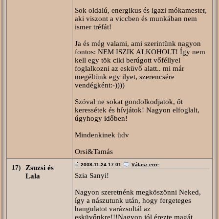
Sok oldalú, energikus és igazi mókamester,
aki viszont a viccben és munkában nem
ismer tréfát!
Ja és még valami, ami szerintünk nagyon
fontos: NEM ISZIK ALKOHOLT! Így nem
kell egy tök ciki berúgott vőféllyel
foglalkozni az esküvő alatt.. mi már
megéltünk egy ilyet, szerencsére
vendégként:-))))
Szóval ne sokat gondolkodjatok, őt
keressétek és hívjátok! Nagyon elfoglalt,
úgyhogy időben!
Mindenkinek üdv
Orsi&Tamás
2008-11-24 17:01
Válasz erre
17)
Zsuzsi és
Szia Sanyi!
Lala
Nagyon szeretnénk megköszönni Neked,
így a nászutunk után, hogy fergeteges
hangulatot varázsoltál az
esküvőnkre!!!Nagyon jól érezte magát