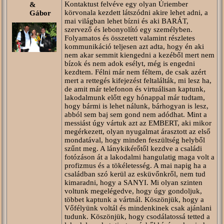
Kontaktust felvéve egy olyan Úriember
&
körvonala kezdett látszódni akire lehet adni, a
Gábor
mai világban lehet bízni és aki BARÁT,
szervező és lebonyolító egy személyben.
Folyamatos és összetett valamint részletes
kommunikáció teljesen azt adta, hogy én aki
nem akar semmit kiengedni a kezéből mert nem
bízok és nem adok esélyt, még is engedni
kezdtem. Félni már nem féltem, de csak azért
mert a rettegés kifejezést feltalálták, mi lesz ha,
de amit már telefonon és virtuálisan kaptunk,
lakodalmunk előtt egy hónappal már tudtam,
hogy bármi is lehet nálunk, bárhogyan is lesz,
abból sem baj sem gond nem adódhat. Mint a
messiást úgy vártuk azt az EMBERT, aki mikor
megérkezett, olyan nyugalmat árasztott az első
mondatával, hogy minden feszültség helyből
szűnt meg. A lánykikérőtől kezdve a családi
fotózáson át a lakodalmi hangulatig maga volt a
profizmus és a tökéletesség. A mai napig ha a
családban szó kerül az esküvőnkről, nem tud
kimaradni, hogy a SANYI. Mi olyan szinten
voltunk megelégedve, hogy úgy gondoljuk,
többet kaptunk a vártnál. Köszönjük, hogy a
Vőfélyünk voltál és mindenkinek csak ajánlani
tudunk. Köszönjük, hogy csodálatossá tetted a