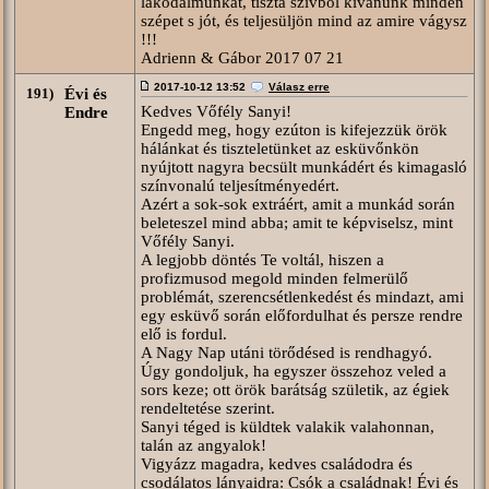
lakodalmunkat, tiszta szívből kívánunk minden
szépet s jót, és teljesüljön mind az amire vágysz
!!!
Adrienn & Gábor 2017 07 21
2017-10-12 13:52
Válasz erre
191)
Évi és
Kedves Vőfély Sanyi!
Endre
Engedd meg, hogy ezúton is kifejezzük örök
hálánkat és tiszteletünket az esküvőnkön
nyújtott nagyra becsült munkádért és kimagasló
színvonalú teljesítményedért.
Azért a sok-sok extráért, amit a munkád során
beleteszel mind abba; amit te képviselsz, mint
Vőfély Sanyi.
A legjobb döntés Te voltál, hiszen a
profizmusod megold minden felmerülő
problémát, szerencsétlenkedést és mindazt, ami
egy esküvő során előfordulhat és persze rendre
elő is fordul.
A Nagy Nap utáni törődésed is rendhagyó.
Úgy gondoljuk, ha egyszer összehoz veled a
sors keze; ott örök barátság születik, az égiek
rendeltetése szerint.
Sanyi téged is küldtek valakik valahonnan,
talán az angyalok!
Vigyázz magadra, kedves családodra és
csodálatos lányaidra: Csók a családnak! Évi és