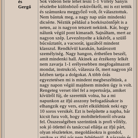
Sok videón bele lehet lesni 1-1 Vőfély Sanyis
és
részletbe különböző esküvőkről, mi is ezt tettük
Gergő
és számunkra meggyőző volt, őt választottuk.
Nem bántuk meg, a nagy nap után mindenki
dicsérte. Néztük például a borköszöntőjét is a
neten, az is nagyon tetszett nekünk. Kár, hogy
nálunk végül pont kimaradt. Sajnáltam, mert az
nagyon szép. Levezényelte a kikérőt, a szülő
búcsúztatót, a vacsorát, igazából mindent
klasszul. Rendkívül karakán, határozott
személyiség. Nagy hangon, érthetően beszél,
amit mindenki hall. Akinek az érzékeny lelkét
nem zavarja 1-1 erélyesebben megfogalmazott
mondat, instrukció, válassza őt, mert nagyon jól
kézben tartja a dolgokat. A több órás
egyeztetésen mi is mindent megbeszéltünk, a
nagy napon végül majdnem minden úgy is volt.
Rengeteg verset ölel fel a repertoárja, amiket
kívülről fúj, de szerettük volna, ha a mi
napunkon az ifjú asszony befogadásakor is
elhangzik egy vers, ezért elküldtünk neki egy
10 soros versikét. Ezt is beépítette a napba, bár
kicsit fura volt, hogy mobiltelefonról olvasta
fel. Összességében szerintünk is profi vőfély,
sok jó ötlettel és tanáccsal ellátja az ifjú párt,
olyan részletekre, megoldásokra is gondol,
amikre az ifjú pár nem feltétlenül. A násznép és