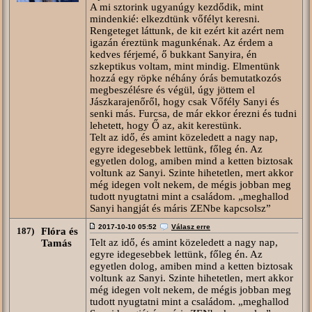
A mi sztorink ugyanúgy kezdődik, mint
mindenkié: elkezdtünk vőfélyt keresni.
Rengeteget láttunk, de kit ezért kit azért nem
igazán éreztünk magunkénak. Az érdem a
kedves férjemé, ő bukkant Sanyira, én
szkeptikus voltam, mint mindig. Elmentünk
hozzá egy röpke néhány órás bemutatkozós
megbeszélésre és végül, úgy jöttem el
Jászkarajenőről, hogy csak Vőfély Sanyi és
senki más. Furcsa, de már ekkor érezni és tudni
lehetett, hogy Ő az, akit kerestünk.
Telt az idő, és amint közeledett a nagy nap,
egyre idegesebbek lettünk, főleg én. Az
egyetlen dolog, amiben mind a ketten biztosak
voltunk az Sanyi. Szinte hihetetlen, mert akkor
még idegen volt nekem, de mégis jobban meg
tudott nyugtatni mint a családom. „meghallod
Sanyi hangját és máris ZENbe kapcsolsz”
2017-10-10 05:52
Válasz erre
187)
Flóra és
Telt az idő, és amint közeledett a nagy nap,
Tamás
egyre idegesebbek lettünk, főleg én. Az
egyetlen dolog, amiben mind a ketten biztosak
voltunk az Sanyi. Szinte hihetetlen, mert akkor
még idegen volt nekem, de mégis jobban meg
tudott nyugtatni mint a családom. „meghallod