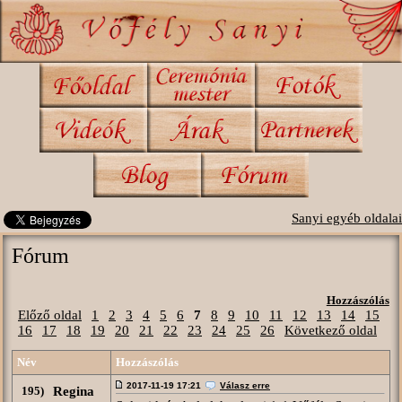
Sanyi egyéb oldalai
Fórum
Hozzászólás
Előző oldal
1
2
3
4
5
6
7
8
9
10
11
12
13
14
15
16
17
18
19
20
21
22
23
24
25
26
Következő oldal
Név
Hozzászólás
2017-11-19 17:21
Válasz erre
195)
Regina