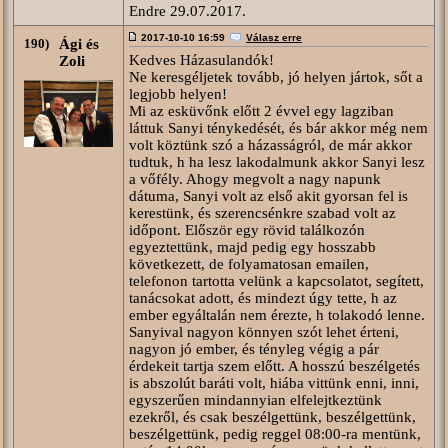
Endre 29.07.2017.
2017-10-10 16:59
Válasz erre
190)
Ági és
Kedves Házasulandók!
Zoli
Ne keresgéljetek tovább, jó helyen jártok, sőt a
legjobb helyen!
Mi az esküvőnk előtt 2 évvel egy lagziban
láttuk Sanyi ténykedését, és bár akkor még nem
volt köztünk szó a házasságról, de már akkor
tudtuk, h ha lesz lakodalmunk akkor Sanyi lesz
a vőfély. Ahogy megvolt a nagy napunk
dátuma, Sanyi volt az első akit gyorsan fel is
kerestünk, és szerencsénkre szabad volt az
időpont. Először egy rövid találkozón
egyeztettünk, majd pedig egy hosszabb
következett, de folyamatosan emailen,
telefonon tartotta velünk a kapcsolatot, segített,
tanácsokat adott, és mindezt úgy tette, h az
ember egyáltalán nem érezte, h tolakodó lenne.
Sanyival nagyon könnyen szót lehet érteni,
nagyon jó ember, és tényleg végig a pár
érdekeit tartja szem előtt. A hosszú beszélgetés
is abszolút baráti volt, hiába vittünk enni, inni,
egyszerűen mindannyian elfelejtkeztünk
ezekről, és csak beszélgettünk, beszélgettünk,
beszélgettünk, pedig reggel 08:00-ra mentünk,