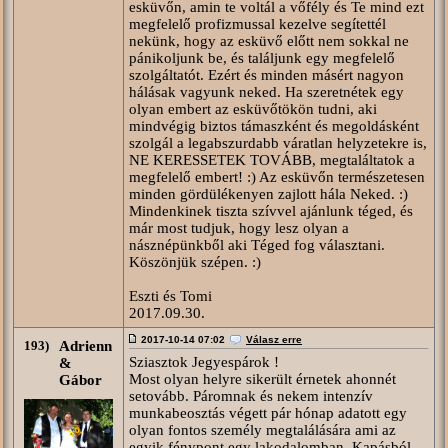
esküvőn, amin te voltál a vőfély és Te mind ezt
megfelelő profizmussal kezelve segítettél
nekünk, hogy az esküvő előtt nem sokkal ne
pánikoljunk be, és találjunk egy megfelelő
szolgáltatót. Ezért és minden másért nagyon
hálásak vagyunk neked. Ha szeretnétek egy
olyan embert az esküvőtökön tudni, aki
mindvégig biztos támaszként és megoldásként
szolgál a legabszurdabb váratlan helyzetekre is,
NE KERESSETEK TOVÁBB, megtaláltatok a
megfelelő embert! :) Az esküvőn természetesen
minden gördülékenyen zajlott hála Neked. :)
Mindenkinek tiszta szívvel ajánlunk téged, és
már most tudjuk, hogy lesz olyan a
násznépünkből aki Téged fog választani.
Köszönjük szépen. :)
Eszti és Tomi
2017.09.30.
2017-10-14 07:02
Válasz erre
193)
Adrienn
Sziasztok Jegyespárok !
&
Most olyan helyre sikerült érnetek ahonnét
Gábor
setovább. Páromnak és nekem intenzív
munkabeosztás végett pár hónap adatott egy
olyan fontos személy megtalálására ami az
egyik fénypont egy lakodalomban. Kapásból