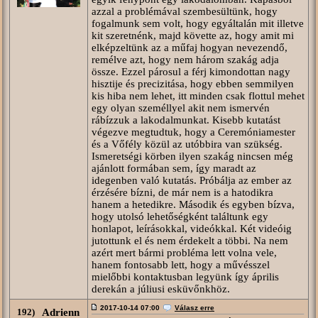
azzal a problémával szembesültünk, hogy
fogalmunk sem volt, hogy egyáltalán mit illetve
kit szeretnénk, majd követte az, hogy amit mi
elképzeltünk az a műfaj hogyan nevezendő,
remélve azt, hogy nem három szakág adja
össze. Ezzel párosul a férj kimondottan nagy
hisztije és precizitása, hogy ebben semmilyen
kis hiba nem lehet, itt minden csak flottul mehet
egy olyan személlyel akit nem ismervén
rábízzuk a lakodalmunkat. Kisebb kutatást
végezve megtudtuk, hogy a Ceremóniamester
és a Vőfély közül az utóbbira van szükség.
Ismeretségi körben ilyen szakág nincsen még
ajánlott formában sem, így maradt az
idegenben való kutatás. Próbálja az ember az
érzésére bízni, de már nem is a hatodikra
hanem a hetedikre. Második és egyben bízva,
hogy utolsó lehetőségként találtunk egy
honlapot, leírásokkal, videókkal. Két videóig
jutottunk el és nem érdekelt a többi. Na nem
azért mert bármi probléma lett volna vele,
hanem fontosabb lett, hogy a művésszel
mielőbbi kontaktusban legyünk így április
derekán a júliusi esküvőnkhöz.
2017-10-14 07:00
Válasz erre
192)
Adrienn