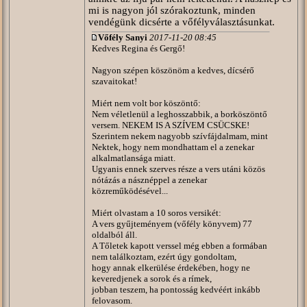
mi is nagyon jól szórakoztunk, minden
vendégünk dicsérte a vőfélyválasztásunkat.
Vőfély Sanyi
2017-11-20 08:45
Kedves Regina és Gergő!
Nagyon szépen köszönöm a kedves, dícsérő
szavaitokat!
Miért nem volt bor köszöntő:
Nem véletlenül a leghosszabbik, a borköszöntő
versem. NEKEM IS A SZÍVEM CSÜCSKE!
Szerintem nekem nagyobb szívfájdalmam, mint
Nektek, hogy nem mondhattam el a zenekar
alkalmatlansága miatt.
Ugyanis ennek szerves része a vers utáni közös
nótázás a násznéppel a zenekar
közreműködésével...
Miért olvastam a 10 soros versikét:
A vers gyűjteményem (vőfély könyvem) 77
oldalból áll.
A Tőletek kapott verssel még ebben a formában
nem találkoztam, ezért úgy gondoltam,
hogy annak elkerülése érdekében, hogy ne
keveredjenek a sorok és a rímek,
jobban teszem, ha pontosság kedvéért inkább
felovasom.