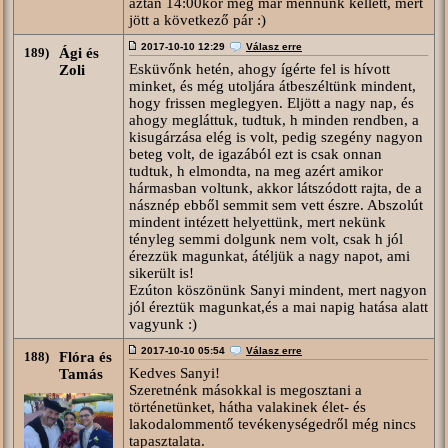
aztán 14:00kor meg már mennünk kellett, mert
jött a következő pár :)
2017-10-10 12:29
Válasz erre
189)
Ági és
Esküvőnk hetén, ahogy ígérte fel is hívott
Zoli
minket, és még utoljára átbeszéltünk mindent,
hogy frissen meglegyen. Eljött a nagy nap, és
ahogy megláttuk, tudtuk, h minden rendben, a
kisugárzása elég is volt, pedig szegény nagyon
beteg volt, de igazából ezt is csak onnan
tudtuk, h elmondta, na meg azért amikor
hármasban voltunk, akkor látszódott rajta, de a
násznép ebből semmit sem vett észre. Abszolút
mindent intézett helyettünk, mert nekünk
tényleg semmi dolgunk nem volt, csak h jól
érezzük magunkat, átéljük a nagy napot, ami
sikerült is!
Ezúton köszönünk Sanyi mindent, mert nagyon
jól éreztük magunkat,és a mai napig hatása alatt
vagyunk :)
2017-10-10 05:54
Válasz erre
188)
Flóra és
Kedves Sanyi!
Tamás
Szeretnénk másokkal is megosztani a
történetünket, hátha valakinek élet- és
lakodalommentő tevékenységedről még nincs
tapasztalata.