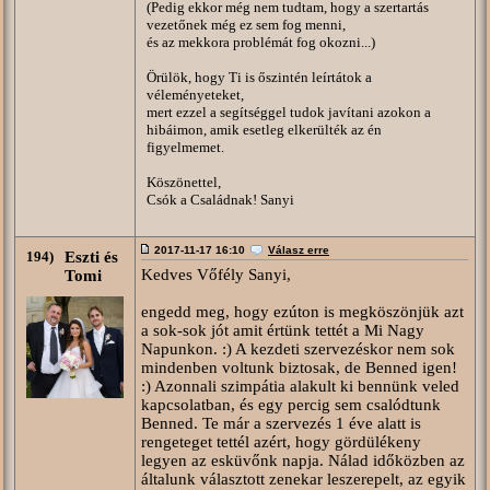
(Pedig ekkor még nem tudtam, hogy a szertartás
vezetőnek még ez sem fog menni,
és az mekkora problémát fog okozni...)
Örülök, hogy Ti is őszintén leírtátok a
véleményeteket,
mert ezzel a segítséggel tudok javítani azokon a
hibáimon, amik esetleg elkerülték az én
figyelmemet.
Köszönettel,
Csók a Családnak! Sanyi
2017-11-17 16:10
Válasz erre
194)
Eszti és
Kedves Vőfély Sanyi,
Tomi
engedd meg, hogy ezúton is megköszönjük azt
a sok-sok jót amit értünk tettét a Mi Nagy
Napunkon. :) A kezdeti szervezéskor nem sok
mindenben voltunk biztosak, de Benned igen!
:) Azonnali szimpátia alakult ki bennünk veled
kapcsolatban, és egy percig sem csalódtunk
Benned. Te már a szervezés 1 éve alatt is
rengeteget tettél azért, hogy gördülékeny
legyen az esküvőnk napja. Nálad időközben az
általunk választott zenekar leszerepelt, az egyik