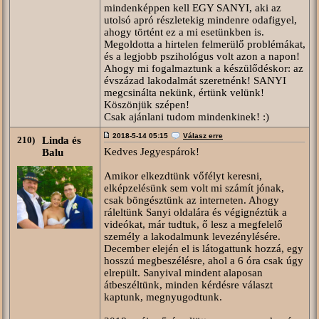
mindenképpen kell EGY SANYI, aki az
utolsó apró részletekig mindenre odafigyel,
ahogy történt ez a mi esetünkben is.
Megoldotta a hirtelen felmerülő problémákat,
és a legjobb pszihológus volt azon a napon!
Ahogy mi fogalmaztunk a készülődéskor: az
évszázad lakodalmát szeretnénk! SANYI
megcsinálta nekünk, értünk velünk!
Köszönjük szépen!
Csak ajánlani tudom mindenkinek! :)
2018-5-14 05:15
Válasz erre
210)
Linda és
Kedves Jegyespárok!
Balu
Amikor elkezdtünk vőfélyt keresni,
elképzelésünk sem volt mi számít jónak,
csak böngésztünk az interneten. Ahogy
ráleltünk Sanyi oldalára és végignéztük a
videókat, már tudtuk, ő lesz a megfelelő
személy a lakodalmunk levezénylésére.
December elején el is látogattunk hozzá, egy
hosszú megbeszélésre, ahol a 6 óra csak úgy
elrepült. Sanyival mindent alaposan
átbeszéltünk, minden kérdésre választ
kaptunk, megnyugodtunk.