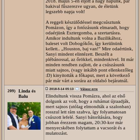
2018. május 5-én eljött a nagy napunk, pár
bakival fűszerezve ugyan, de életünk
legszebb napja volt!
A reggeli készülődéssel megcsúsztunk
Pomázon, így a fotózásunk elmaradt, hogy
odaérjünk Esztergomba, a szertartásra.
Amikor indultunk volna a Bazilikához,
baleset volt Dobogókőn, így kerülnünk
kellett.. „Houston, baj van!” Mire odaértünk,
Sanyi mindent elintézett. Beszélt a
plébánossal, az őrökkel, mindenkivel. Itt már
minden rendben zajlott, de a csúszásunk
miatt sajnos, (vagy inkább pont ellenkezőleg
:D) kinyitották a főkaput, mert a következő
pár már várt a sorára az oldalsó bejáratnál.
2018-5-14 05:13
Válasz erre
209)
Linda és
Elindultunk vissza Pomázra, ahol az első
Balu
dolgunk az volt, hogy a ruhámat újraadják,
mert sajnos (utólag elmondták a szalonban)
rosszul lett rám szabva, így folyamatosan
csúszott lefelé. Sanyi bátorítására, hogy
jobban érezzem magam, 20:30-kor már
menyecskében folytattam a vacsorát és a
mulatozást.