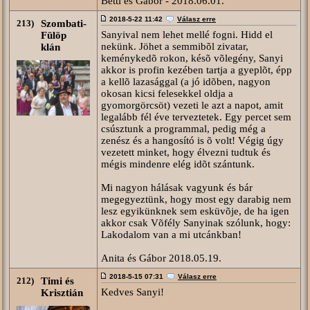
Betti és Gábor - 2018.06.01.
2018-5-22 11:42
Válasz erre
213)
Szombati-
Sanyival nem lehet mellé fogni. Hidd el
Fülöp
nekünk. Jöhet a semmibõl zivatar,
klán
keménykedõ rokon, késõ võlegény, Sanyi
akkor is profin kezében tartja a gyeplõt, épp
a kellõ lazasággal (a jó idõben, nagyon
okosan kicsi felesekkel oldja a
gyomorgörcsöt) vezeti le azt a napot, amit
legalább fél éve terveztetek. Egy percet sem
csúsztunk a programmal, pedig még a
zenész és a hangosító is õ volt! Végig úgy
vezetett minket, hogy élvezni tudtuk és
mégis mindenre elég idõt szántunk.
Mi nagyon hálásak vagyunk és bár
megegyeztünk, hogy most egy darabig nem
lesz egyikünknek sem esküvõje, de ha igen
akkor csak Võfély Sanyinak szólunk, hogy:
Lakodalom van a mi utcánkban!
Anita és Gábor 2018.05.19.
2018-5-15 07:31
Válasz erre
212)
Timi és
Kedves Sanyi!
Krisztián