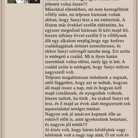
jöhetett volna össze!!!
Másokkal ellentétben, mi nem keresgéltünk
vőfély után, mi teljesen biztosak voltak
abban, hogy Sanyi lesz a mi emberünk. A
férjem már évekkel ezelőtt eldöntötte, ha
egyszer megnősül biztosan őt kéri majd fel,
hiszen néhány évvel ezelőtt ő is vőfélynek
állt egy alkalom erejéig,hogy egy kedves
családtagjának örömet szerezhessen, és
ekkor Sanyi szövegét tanulta meg. Ezt azóta
is emlegeti a család. Mi is ilyen hatást
szerettünk volna elérni, mely így is lett. A
család azóta is emlegeti, hogy Sanyi milyen
nagyszerű volt.
Teljesen magabiztosan indultunk a napnak,
attól független, hogy azt se tudtuk, hogyan
áll majd össze a nap, mit és hogyan kell
majd csinálnunk, de nyugodtak voltunk,
hiszen tudtuk, ha törik , ha szakad Sanyi ott
lesz, és ő majd az évek alatt megszerzett sok
tapasztalattal terelget minket.
Nagyon sok jó tanácsot kaptunk tőle az
esküvő előtt is, amit igyekeztünk betartani,
és nagyon jól tettük!!!
Jó érzés volt, hogy bármi kérdésünk vagy
kérésünk volt a nagy nap alatt, Ő ott volt és