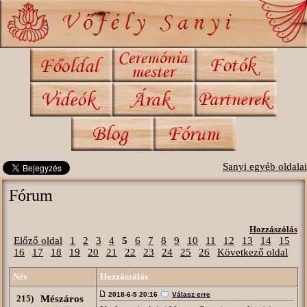
Sanyi egyéb oldalai
Fórum
Hozzászólás
Előző oldal
1
2
3
4
5
6
7
8
9
10
11
12
13
14
15
16
17
18
19
20
21
22
23
24
25
26
Következő oldal
Név
Hozzászólás
2018-6-5 20:16
Válasz erre
215)
Mészáros