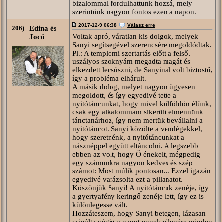
bizalommal fordulhattunk hozzá, mely
szerintünk nagyon fontos ezen a napon.
2017-12-9 06:38
Válasz erre
206)
Edina és
Voltak apró, váratlan kis dolgok, melyek
Jocó
Sanyi segítségével szerencsére megoldódtak.
Pl.: A templomi szertartás előtt a felső,
uszályos szoknyám megadta magát és
elkezdett lecsúszni, de Sanyinál volt biztostű,
így a probléma elhárult.
A másik dolog, melyet nagyon ügyesen
megoldott, és így egyedivé tette a
nyitótáncunkat, hogy mivel külföldön élünk,
csak egy alkalommam sikerült elmennünk
tánctanárhoz, így nem mertük bevállalni a
nyitótáncot. Sanyi közölte a vendégekkel,
hogy szeretnénk, a nyitótáncunkat a
násznéppel együtt eltáncolni. A legszebb
ebben az volt, hogy Ő énekelt, mégpedig
egy számunkra nagyon kedves és szép
számot: Most múlik pontosan... Ezzel igazán
egyedivé varázsolta ezt a pillanatot.
Köszönjük Sanyi! A nyitótáncuk zenéje, így
a gyertyafény keringő zenéje lett, így ez is
különlegessé vált.
Hozzáteszem, hogy Sanyi betegen, lázasan
csinálta végig a napot,ennek ellenére minden