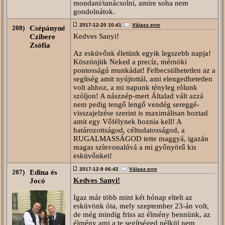
mondani/tanácsolni, amire soha nem
gondolnátok.
2017-12-20 10:41
Válasz erre
208)
Csépányné
Kedves Sanyi!
Czibere
Zsófia
Az esküvőnk életünk egyik legszebb napja!
Köszönjük Neked a precíz, mérnöki
pontosságú munkádat! Felbecsülhetetlen az a
segítség amit nyújtottál, ami elengedhetetlen
volt ahhoz, a mi napunk tényleg rólunk
szóljon! A násznép-mert Általad vált azzá
nem pedig tengő lengő vendég sereggé-
visszajelzése szerint is maximálisan hoztad
amit egy Vőfélynek hoznia kell! A
határozottságod, céltudatosságod, a
RUGALMASSÁGOD tette maggyá, igazán
magas színvonalúvá a mi győnyörű kis
esküvőnket!
2017-12-9 06:42
Válasz erre
207)
Edina és
Kedves Sanyi!
Jocó
Igaz már több mint két hónap eltelt az
esküvönk óta, mely szeptember 23-án volt,
de még mindig friss az élmény bennünk, az
élmény ami a te segítséged nélkül nem