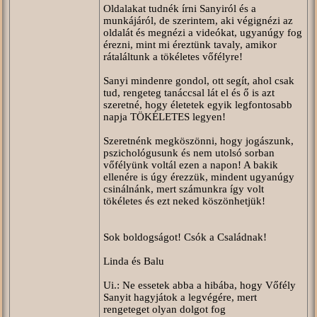
Oldalakat tudnék írni Sanyiról és a
munkájáról, de szerintem, aki végignézi az
oldalát és megnézi a videókat, ugyanúgy fog
érezni, mint mi éreztünk tavaly, amikor
rátaláltunk a tökéletes vőfélyre!
Sanyi mindenre gondol, ott segít, ahol csak
tud, rengeteg tanáccsal lát el és ő is azt
szeretné, hogy életetek egyik legfontosabb
napja TÖKÉLETES legyen!
Szeretnénk megköszönni, hogy jogászunk,
pszichológusunk és nem utolsó sorban
vőfélyünk voltál ezen a napon! A bakik
ellenére is úgy érezzük, mindent ugyanúgy
csinálnánk, mert számunkra így volt
tökéletes és ezt neked köszönhetjük!
Sok boldogságot! Csók a Családnak!
Linda és Balu
Ui.: Ne essetek abba a hibába, hogy Vőfély
Sanyit hagyjátok a legvégére, mert
rengeteget olyan dolgot fog