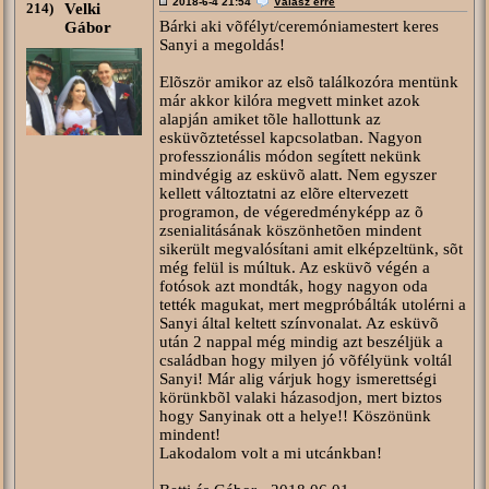
2018-6-4 21:54
Válasz erre
214)
Velki
Bárki aki võfélyt/ceremóniamestert keres
Gábor
Sanyi a megoldás!
Elõször amikor az elsõ találkozóra mentünk
már akkor kilóra megvett minket azok
alapján amiket tõle hallottunk az
esküvõztetéssel kapcsolatban. Nagyon
professzionális módon segített nekünk
mindvégig az esküvõ alatt. Nem egyszer
kellett változtatni az elõre eltervezett
programon, de végeredményképp az õ
zsenialitásának köszönhetõen mindent
sikerült megvalósítani amit elképzeltünk, sõt
még felül is múltuk. Az esküvõ végén a
fotósok azt mondták, hogy nagyon oda
tették magukat, mert megpróbálták utolérni a
Sanyi által keltett színvonalat. Az esküvõ
után 2 nappal még mindig azt beszéljük a
családban hogy milyen jó võfélyünk voltál
Sanyi! Már alig várjuk hogy ismerettségi
körünkbõl valaki házasodjon, mert biztos
hogy Sanyinak ott a helye!! Köszönünk
mindent!
Lakodalom volt a mi utcánkban!