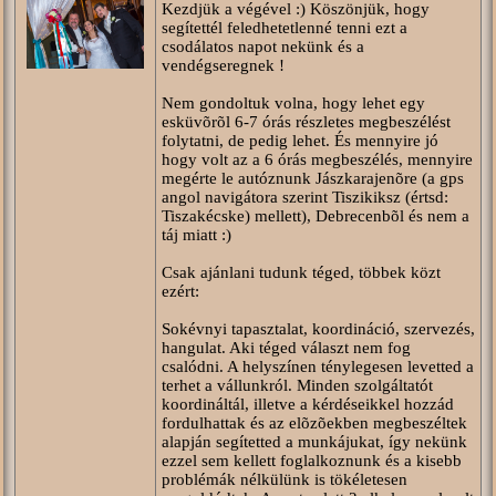
Kezdjük a végével :) Köszönjük, hogy
segítettél feledhetetlenné tenni ezt a
csodálatos napot nekünk és a
vendégseregnek !
Nem gondoltuk volna, hogy lehet egy
esküvõrõl 6-7 órás részletes megbeszélést
folytatni, de pedig lehet. És mennyire jó
hogy volt az a 6 órás megbeszélés, mennyire
megérte le autóznunk Jászkarajenõre (a gps
angol navigátora szerint Tiszikiksz (értsd:
Tiszakécske) mellett), Debrecenbõl és nem a
táj miatt :)
Csak ajánlani tudunk téged, többek közt
ezért:
Sokévnyi tapasztalat, koordináció, szervezés,
hangulat. Aki téged választ nem fog
csalódni. A helyszínen ténylegesen levetted a
terhet a vállunkról. Minden szolgáltatót
koordináltál, illetve a kérdéseikkel hozzád
fordulhattak és az elõzõekben megbeszéltek
alapján segítetted a munkájukat, így nekünk
ezzel sem kellett foglalkoznunk és a kisebb
problémák nélkülünk is tökéletesen