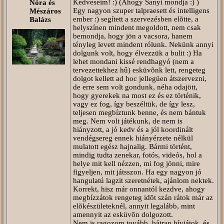
Kedveseim! :) (Ahogy Sanyi mondja :) )
Nóra és
Egy nagyon szuper talpraesett és intelligens
Mészáros
ember :) segített a szervezésben elõtte, a
Balázs
helyszínen mindent megoldott, nem csak
bemondja, hogy jön a vacsora, hanem
tényleg levett mindent rólunk. Nekünk annyi
dolgunk volt, hogy élvezzük a bulit :) Ha
lehet mondani kissé rendhagyó (nem a
tervezettekhez hû) esküvõnk lett, rengeteg
dolgot kellett ad hoc jellegüen átszervezni,
de erre sem volt gondunk, néha odajött,
hogy gyerekek na most ez és ez történik,
vagy ez fog, így beszéltük, de így lesz,
teljesen megbíztunk benne, és nem bántuk
meg. Nem volt játékunk, de nem is
hiányzott, a jó kedv és a jól koordinált
vendégsereg ennek hiányérzete nélkül
mulatott egész hajnalig. Bármi történt,
mindig tudta zenekar, fotós, videós, hol a
helye mit kell nézzen, mi fog jönni, mire
figyeljen, mit játsszon. Ha egy nagyon jó
hangulatú lagzit szeretnétek, ajánlom nektek.
Korrekt, hisz már onnantól kezdve, ahogy
megbízzátok rengeteg idõt szán rátok már az
elõkészületeknél, annyit legalább, mint
amennyit az esküvõn dolgozott.
Nem is ragozom tovább, bátran hívjátok, és