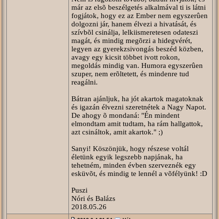
már az elsõ beszélgetés alkalmával ti is látni
fogjátok, hogy ez az Ember nem egyszerûen
dolgozni jár, hanem élvezi a hivatását, és
szívbõl csinálja, lelkiismeretesen odateszi
magát, és mindig megõrzi a hidegvérét,
legyen az gyerekzsivongás beszéd közben,
avagy egy kicsit többet ivott rokon,
megoldás mindig van. Humora egyszerûen
szuper, nem erõltetett, és mindenre tud
reagálni.
Bátran ajánljuk, ha jót akartok magatoknak
és igazán élvezni szeretnétek a Nagy Napot.
De ahogy õ mondaná: "Én mindent
elmondtam amit tudtam, ha rám hallgattok,
azt csináltok, amit akartok." ;)
Sanyi! Köszönjük, hogy részese voltál
életünk egyik legszebb napjának, ha
tehetném, minden évben szerveznék egy
esküvõt, és mindig te lennél a võfélyünk! :D
Puszi
Nóri és Balázs
2018.05.26